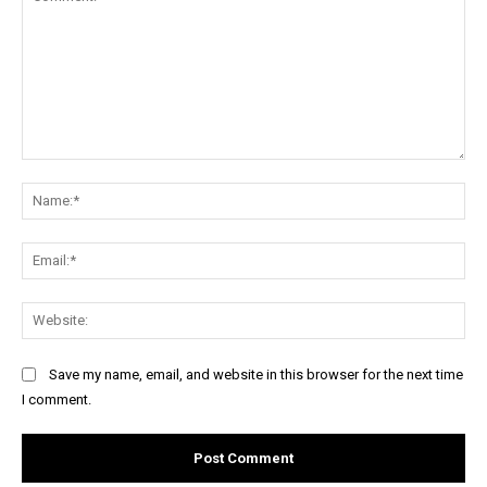
Comment:
Na
Ema
Web
Save my name, email, and website in this browser for the next time
I comment.