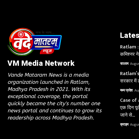
Lates
Ratlam : 
कमिश्नर ने
VM Media Network
रतलाम
Augus
Ratlam’s
Vande Mataram News is a media
सरकार में 
organization launched in Ratlam,
Madhya Pradesh in 2021. With its
मध्य प्रदेश
Au
exceptional coverage, the portal
Case of 
quickly became the city's number one
एक दिन पूर
news portal and continues to grow its
जाने से...
readership across Madhya Pradesh.
क्राइम
Augus