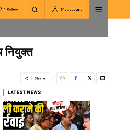
.7
C
My account
Ratlām
 नियुक्त
Share
LATEST NEWS