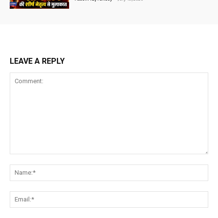
LEAVE A REPLY
Comment:
Na
Ema