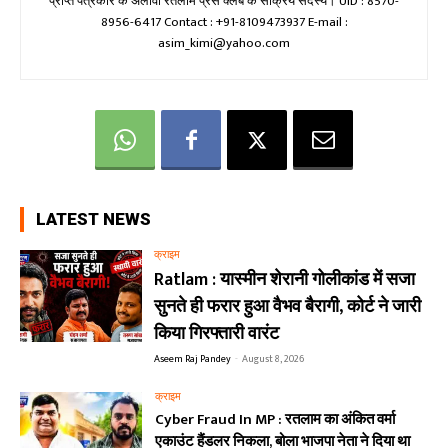
प्राप्त पत्रकार के अलावा रतलाम प्रेस क्लब के सक्रिय सदस्य। UID : 8570-
8956-6417 Contact : +91-8109473937 E-mail :
asim_kimi@yahoo.com
LATEST NEWS
क्राइम
Ratlam : यास्मीन शेरानी गोलीकांड में सजा
सुनते ही फरार हुआ वैभव बैरागी, कोर्ट ने जारी
किया गिरफ्तारी वारंट
Aseem Raj Pandey
-
August 8, 2026
क्राइम
Cyber Fraud In MP : रतलाम का अंकित वर्मा
एकाउंट हैंडलर निकला, बोला भाजपा नेता ने दिया था