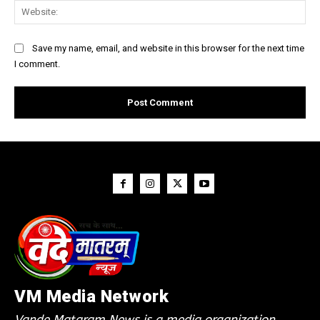
Web
Save my name, email, and website in this browser for the next time
I comment.
VM Media Network
Vande Mataram News is a media organization